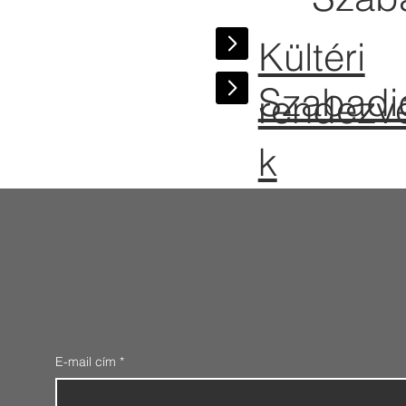
Kültéri
Szabadi
rendezv
k
E-mail cím
*