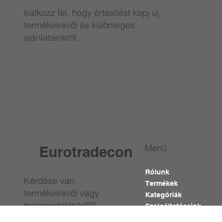
Iratkozz fel, hogy értesítést kapj új
termékeinkről és különleges
ajánlatainkról.
Menü
Eurotradecon
Rólunk
Kérdése van
Termékek
termékeinkről vagy
Kategóriák
megrendeléséről?
Szolgáltatásaink
Kapcsolat
Segítség