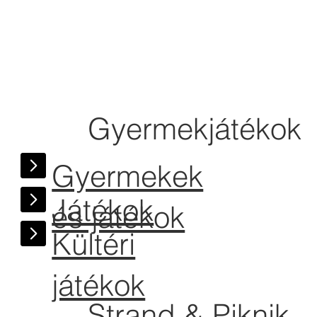
Gyermekjátékok
Gyermekek
Játékok
és játékok
Kültéri
játékok
Strand & Piknik