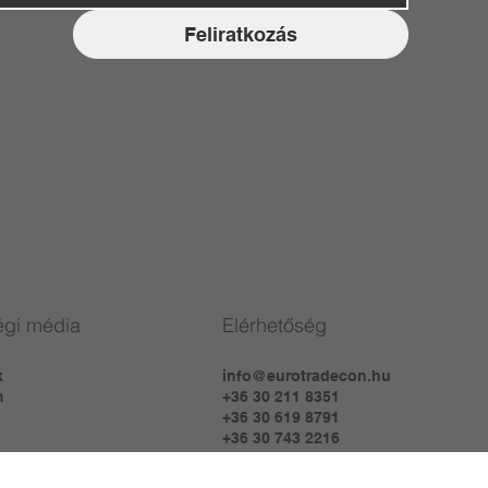
Feliratkozás
gi média
Elérhetőség
k
info@eurotradecon.hu
m
+36 30 211 8351
+36 30 619 8791
+36 30 743 2216
1152 Budapest, Szentmihályi út