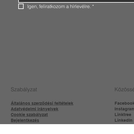
Igen, feliratkozom a hírlevélre.
*
Szabályzat
Közössé
Általános szerződési feltételek
Faceboo
Adatvédelmi irányelvek
Instagra
Cookie szabályzat
Linktree​
Bejelentkezés
LinkedIn
TikTok