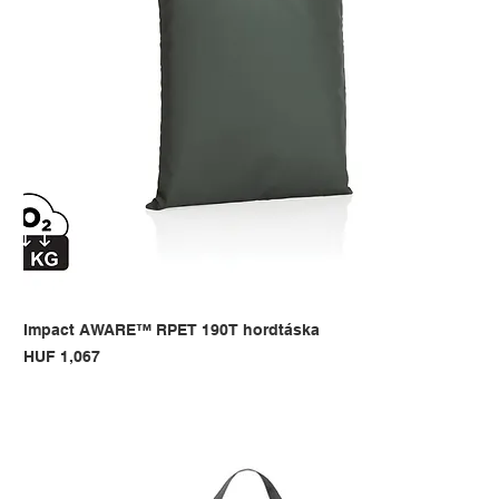
Impact AWARE™ RPET 190T hordtáska
Price
HUF 1,067