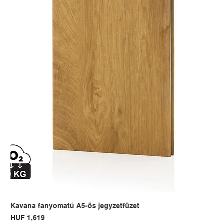
Kavana fanyomatú A5-ös jegyzetfüzet
Price
HUF 1,619