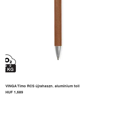
VINGA Timo RCS újrahaszn. alumínium toll
Price
HUF 1,689