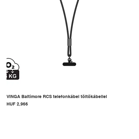
VINGA Baltimore RCS telefonkábel töltőkábellel
Price
HUF 2,966