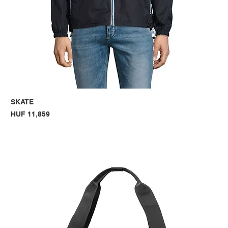
SKATE
Price
HUF 11,859