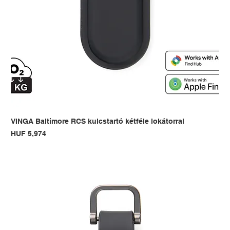
VINGA Baltimore RCS kulcstartó kétféle lokátorral
Price
HUF 5,974