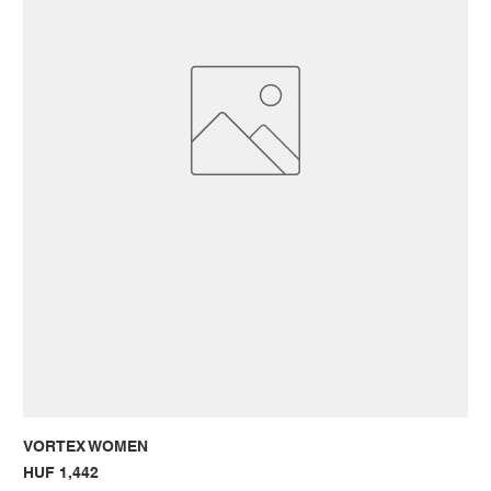
VORTEX WOMEN
Price
HUF 1,442