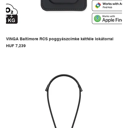
VINGA Baltimore RCS poggyászcímke kétféle lokátorral
Price
HUF 7,239