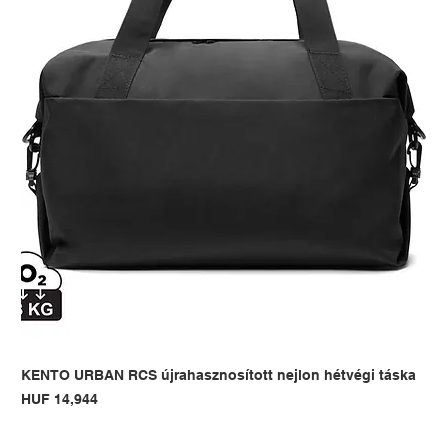
KENTO URBAN RCS újrahasznosított nejlon hétvégi táska
Price
HUF 14,944