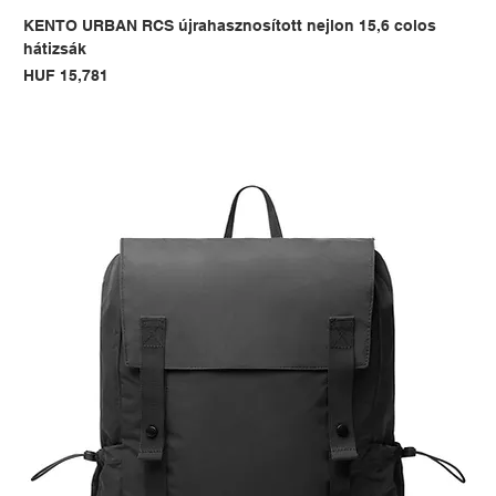
KENTO URBAN RCS újrahasznosított nejlon 15,6 colos
hátizsák
Price
HUF 15,781