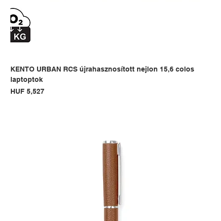
KENTO URBAN RCS újrahasznosított nejlon 15,6 colos
laptoptok
Price
HUF 5,527