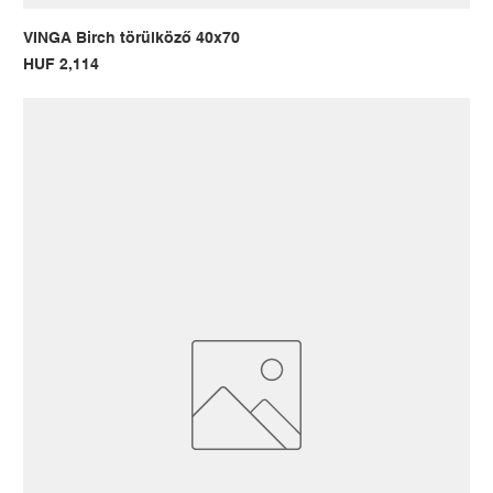
VINGA Birch törülköző 40x70
Price
HUF 2,114