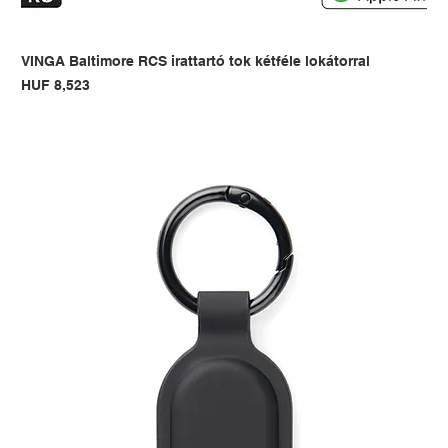
VINGA Baltimore RCS irattartó tok kétféle lokátorral
Price
HUF 8,523