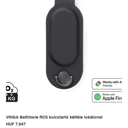
VINGA Baltimore RCS kulcstartó kétféle lokátorral
Price
HUF 7,647