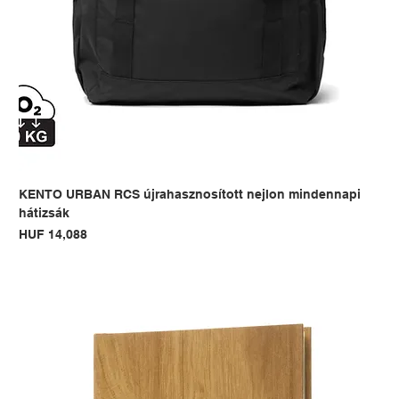
KENTO URBAN RCS újrahasznosított nejlon mindennapi
hátizsák
Price
HUF 14,088