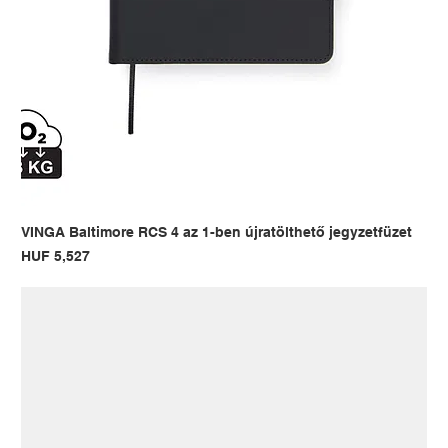
VINGA Baltimore RCS 4 az 1-ben újratölthető jegyzetfüzet
Price
HUF 5,527