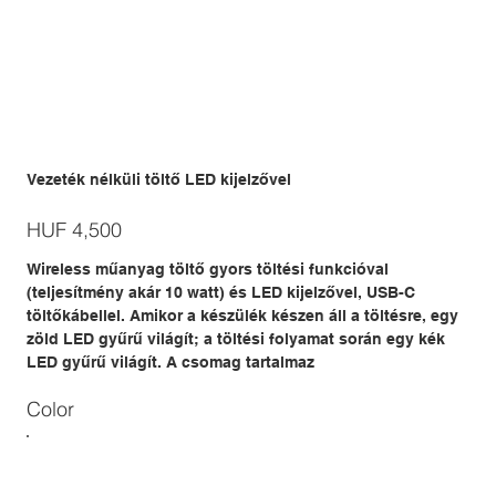
Vezeték nélküli töltő LED kijelzővel
Price
HUF 4,500
Wireless műanyag töltő gyors töltési funkcióval
(teljesítmény akár 10 watt) és LED kijelzővel, USB-C
töltőkábellel. Amikor a készülék készen áll a töltésre, egy
zöld LED gyűrű világít; a töltési folyamat során egy kék
LED gyűrű világít. A csomag tartalmaz
Color