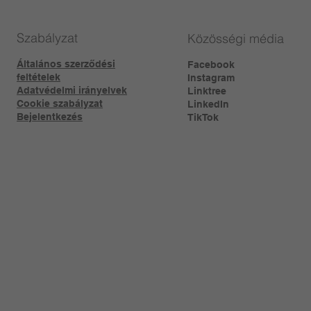
Szabályzat
Közösségi média
Általános szerződési
Facebook
feltételek
Instagram
Adatvédelmi irányelvek
Linktree​
Cookie szabályzat
LinkedIn
Bejelentkezés
TikTok