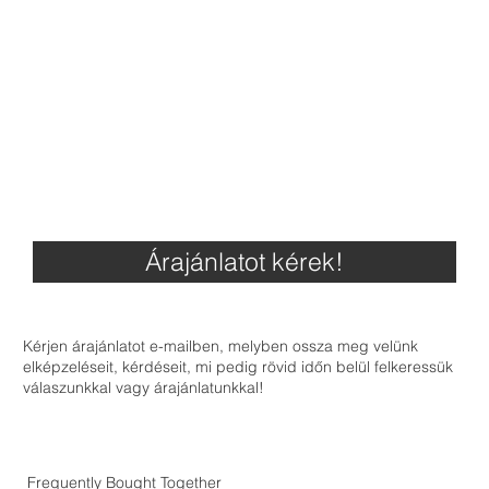
Árajánlatot kérek!
Kérjen árajánlatot e-mailben, melyben ossza meg velünk
elképzeléseit, kérdéseit, mi pedig rövid időn belül felkeressük
válaszunkkal vagy árajánlatunkkal!
Frequently Bought Together