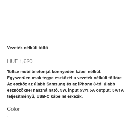
Vezeték nélküli töltő
Price
HUF 1,620
Töltse mobiltelefonját könnyedén kábel nélkül.
Egyszerűen csak tegye eszközét a vezeték nélküli töltőre.
Az eszköz az újabb Samsung és az iPhone 8-tól újabb
eszközökkel használható, 5W, input 5V/1,5A output: 5V/1A
teljesítményű, USB-C kábellel érkezik.
Color