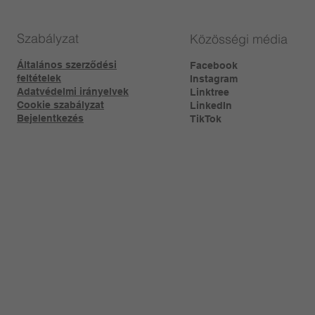
Szabályzat
Közösségi média
Általános szerződési
Facebook
feltételek
Instagram
Adatvédelmi irányelvek
Linktree​
Cookie szabályzat
LinkedIn
Bejelentkezés
TikTok