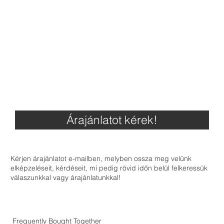
Árajánlatot kérek!
Kérjen árajánlatot e-mailben, melyben ossza meg velünk
elképzeléseit, kérdéseit, mi pedig rövid időn belül felkeressük
válaszunkkal vagy árajánlatunkkal!
Frequently Bought Together