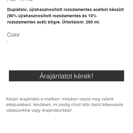
Duplafalú, újrahasznosított rozsdamentes acélból készült
(90% újrahasznosított rozsdamentes és 10%
rozsdamentes acél) bögre. Űrtartalom: 260 ml.
Color
Árajánlatot kérek!
Kérjen árajánlatot e-mailben, melyben ossza meg velünk
elképzeléseit, kérdéseit, mi pedig rövid időn belül felkeressük
válaszunkkal vagy árajánlatunkkal!