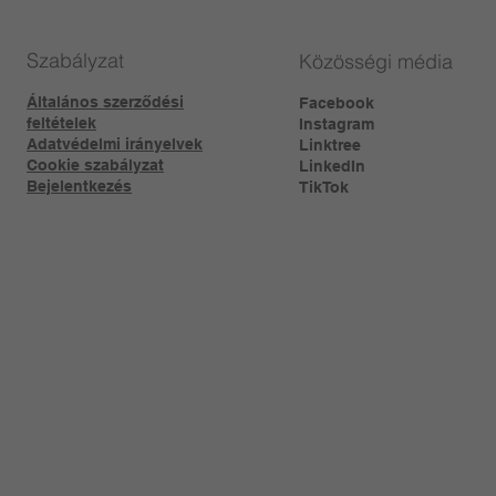
Szabályzat
Közösségi média
Általános szerződési
Facebook
feltételek
Instagram
Adatvédelmi irányelvek
Linktree​
Cookie szabályzat
LinkedIn
Bejelentkezés
TikTok