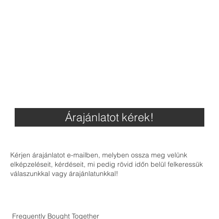
Árajánlatot kérek!
Kérjen árajánlatot e-mailben, melyben ossza meg velünk
elképzeléseit, kérdéseit, mi pedig rövid időn belül felkeressük
válaszunkkal vagy árajánlatunkkal!
Frequently Bought Together