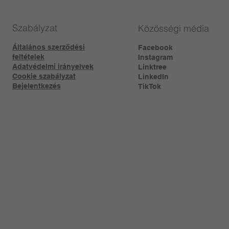
Szabályzat
Közösségi média
Általános szerződési
Facebook
feltételek
Instagram
Adatvédelmi irányelvek
Linktree​
Cookie szabályzat
LinkedIn
Bejelentkezés
TikTok