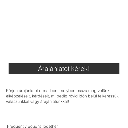
Árajánlatot kérek!
Kérjen árajánlatot e-mailben, melyben ossza meg velünk
elképzeléseit, kérdéseit, mi pedig rövid időn belül felkeressük
válaszunkkal vagy árajánlatunkkal!
Frequently Bought Together