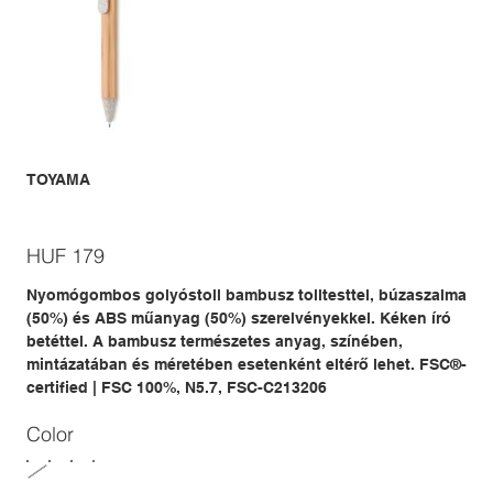
TOYAMA
Price
HUF 179
Nyomógombos golyóstoll bambusz tolltesttel, búzaszalma
(50%) és ABS műanyag (50%) szerelvényekkel. Kéken író
betéttel. A bambusz természetes anyag, színében,
mintázatában és méretében esetenként eltérő lehet. FSC®-
certified | FSC 100%, N5.7, FSC-C213206
Color