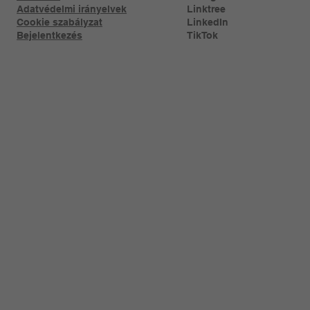
Adatvédelmi irányelvek
Linktree​
Cookie szabályzat
LinkedIn
Bejelentkezés
TikTok