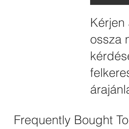
Kérjen 
ossza 
kérdése
felker
árajánl
Frequently Bought To