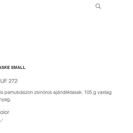
ASKE SMALL
ice
UF 272
is pamutvászon zsinóros ajándéktasak. 105 g vastag
nyag.
olor