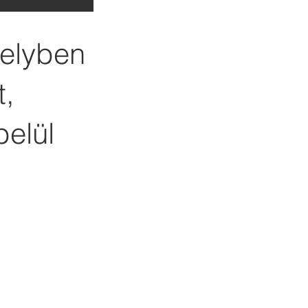
melyben
t,
belül