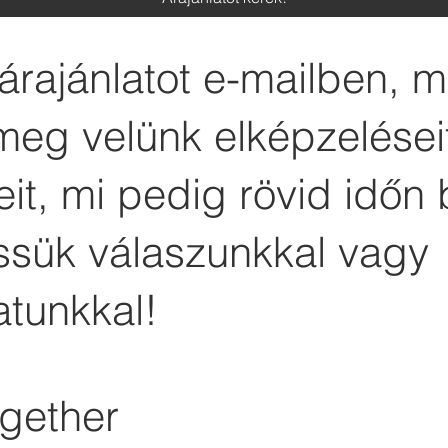
árajánlatot e-mailben, 
meg velünk elképzelései
it, mi pedig rövid időn 
essük válaszunkkal vagy
atunkkal!
gether