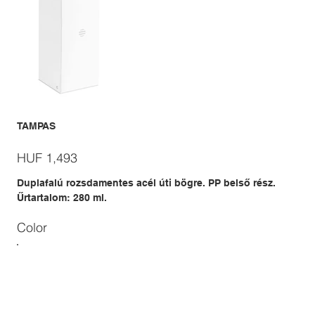
TAMPAS
Price
HUF 1,493
Duplafalú rozsdamentes acél úti bögre. PP belső rész.
Űrtartalom: 280 ml.
Color