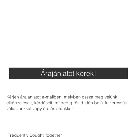
Árajánlatot kérek!
Kérjen árajánlatot e-mailben, melyben ossza meg velünk
elképzeléseit, kérdéseit, mi pedig rövid időn belül felkeressük
válaszunkkal vagy árajánlatunkkal!
Frequently Bought Together