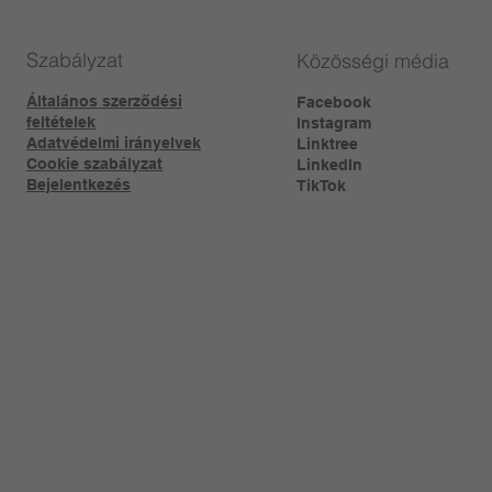
Szabályzat
Közösségi média
Általános szerződési
Facebook
feltételek
Instagram
Adatvédelmi irányelvek
Linktree​
Cookie szabályzat
LinkedIn
Bejelentkezés
TikTok