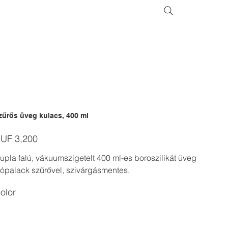
zűrős üveg kulacs, 400 ml
ice
UF 3,200
upla falú, vákuumszigetelt 400 ml-es boroszilikát üveg
vópalack szűrővel, szivárgásmentes.
olor