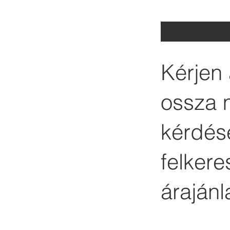
Kérjen 
ossza 
kérdése
felker
árajánl