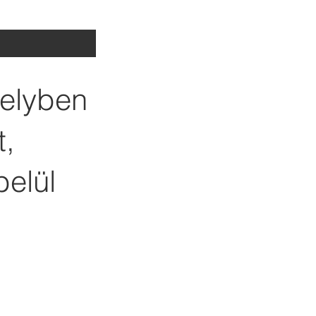
melyben
t,
belül