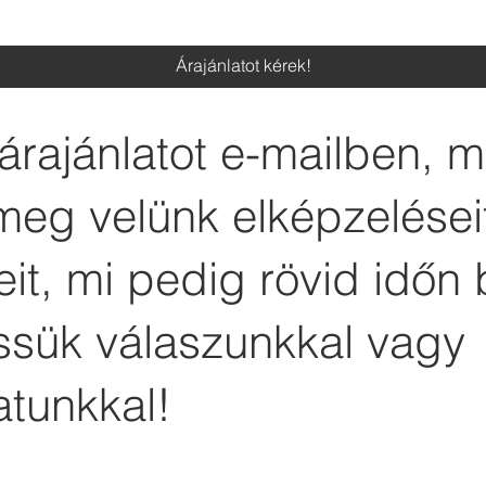
Árajánlatot kérek!
árajánlatot e-mailben, 
meg velünk elképzelései
it, mi pedig rövid időn 
essük válaszunkkal vagy
atunkkal!