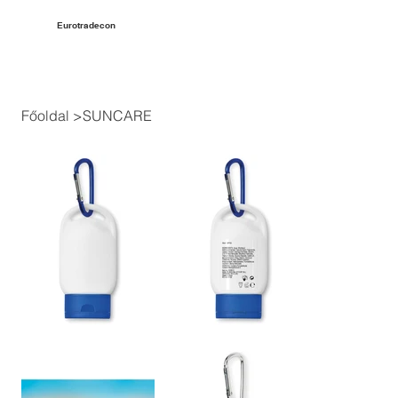
Eurotradecon
Főoldal
>
SUNCARE