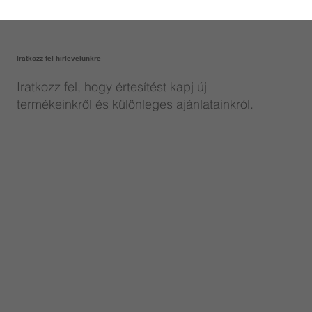
Iratkozz fel hírlevelünkre
Iratkozz fel, hogy értesítést kapj új
termékeinkről és különleges ajánlatainkról.