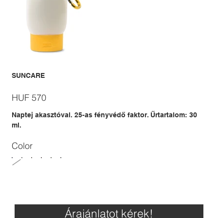
SUNCARE
Price
HUF 570
Naptej akasztóval. 25-as fényvédő faktor. Űrtartalom: 30
ml.
Color
Árajánlatot kérek!