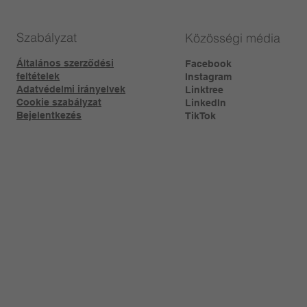
Szabályzat
Közösségi média
Általános szerződési
Facebook
feltételek
Instagram
Adatvédelmi irányelvek
Linktree​
Cookie szabályzat
LinkedIn
Bejelentkezés
TikTok