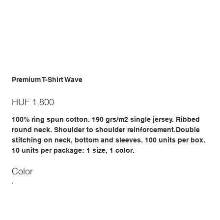
Premium T-Shirt Wave
Price
HUF 1,800
100% ring spun cotton. 190 grs/m2 single jersey. Ribbed
round neck. Shoulder to shoulder reinforcement.Double
stitching on neck, bottom and sleeves. 100 units per box.
10 units per package: 1 size, 1 color.
Color