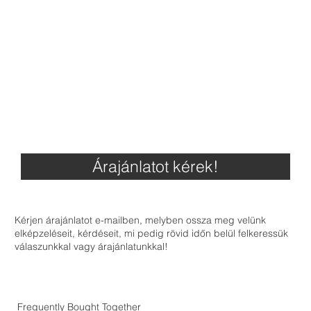
Árajánlatot kérek!
Kérjen árajánlatot e-mailben, melyben ossza meg velünk
elképzeléseit, kérdéseit, mi pedig rövid időn belül felkeressük
válaszunkkal vagy árajánlatunkkal!
Frequently Bought Together