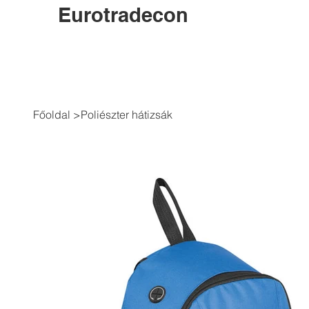
Eurotradecon
Főoldal
>
Poliészter hátizsák