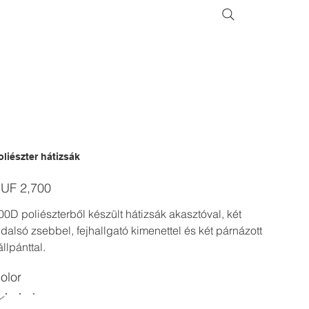
oliészter hátizsák
ice
UF 2,700
00D poliészterből készült hátizsák akasztóval, két
ldalsó zsebbel, fejhallgató kimenettel és két párnázott
állpánttal.
olor