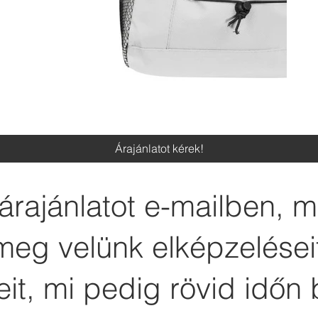
Árajánlatot kérek!
árajánlatot e-mailben, 
meg velünk elképzelései
it, mi pedig rövid időn 