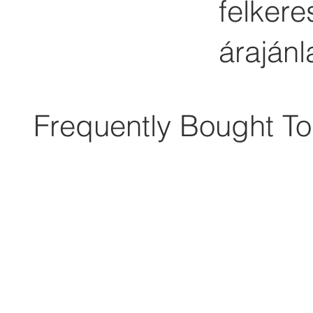
felker
árajánl
Frequently Bought To