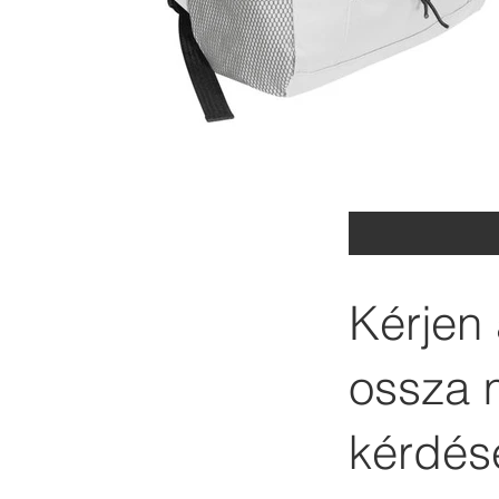
Kérjen 
ossza 
kérdése