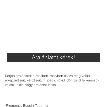
Árajánlatot kérek!
Kérjen árajánlatot e-mailben, melyben ossza meg velünk
elképzeléseit, kérdéseit, mi pedig rövid időn belül felkeressük
válaszunkkal vagy árajánlatunkkal!
Frequently Bought Together