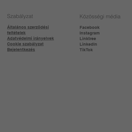
Szabályzat
Közösségi média
Általános szerződési
Facebook
feltételek
Instagram
Adatvédelmi irányelvek
Linktree​
Cookie szabályzat
LinkedIn
Bejelentkezés
TikTok