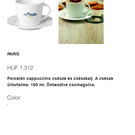
PARIS
Price
HUF 1,312
Porcelán cappuccino csésze és csészealj. A csésze
űrtartalma: 160 ml. Ömlesztve csomagolva.
Color