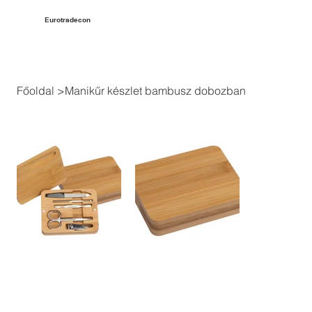
Eurotradecon
Főoldal
>
Manikűr készlet bambusz dobozban