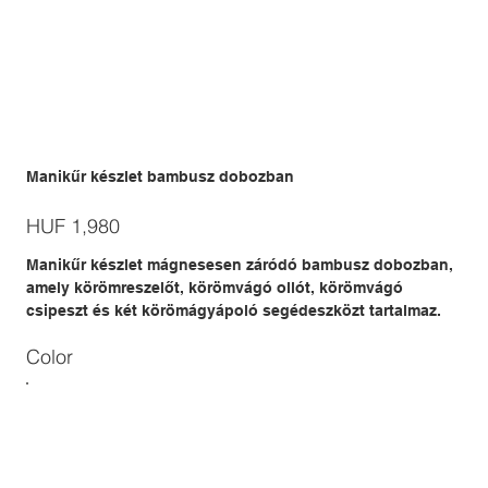
Manikűr készlet bambusz dobozban
Price
HUF 1,980
Manikűr készlet mágnesesen záródó bambusz dobozban,
amely körömreszelőt, körömvágó ollót, körömvágó
csipeszt és két körömágyápoló segédeszközt tartalmaz.
Color