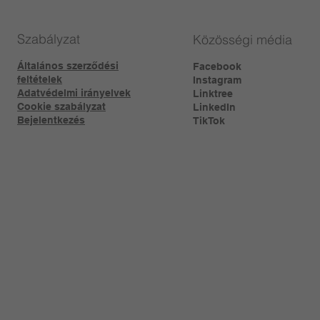
Szabályzat
Közösségi média
Általános szerződési
Facebook
feltételek
Instagram
Adatvédelmi irányelvek
Linktree​
Cookie szabályzat
LinkedIn
Bejelentkezés
TikTok