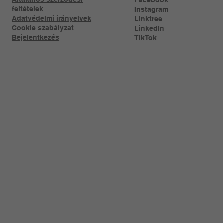
feltételek
Instagram
Adatvédelmi irányelvek
Linktree​
Cookie szabályzat
LinkedIn
Bejelentkezés
TikTok