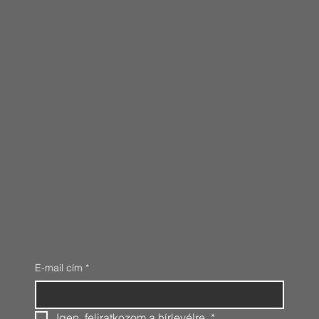
E-mail cím
*
Igen, feliratkozom a hírlevélre.
*