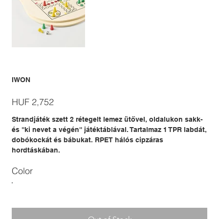
IWON
Price
HUF 2,752
Strandjáték szett 2 rétegelt lemez ütővel, oldalukon sakk-
és ''ki nevet a végén'' játéktáblával. Tartalmaz 1 TPR labdát,
dobókockát és bábukat. RPET hálós cipzáras
hordtáskában.
Color