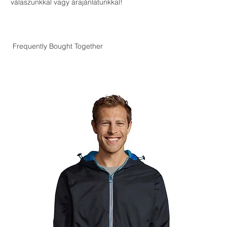
válaszunkkal vagy árajánlatunkkal!
Frequently Bought Together