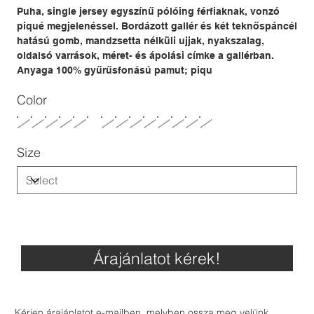
Puha, single jersey egyszínű pólóing férfiaknak, vonzó
piqué megjelenéssel. Bordázott gallér és két teknőspáncél
hatású gomb, mandzsetta nélküli ujjak, nyakszalag,
oldalsó varrások, méret- és ápolási címke a gallérban.
Anyaga 100% gyűrűsfonású pamut; piqu
Color
Size
Árajánlatot kérek!
Kérjen árajánlatot e-mailben, melyben ossza meg velünk