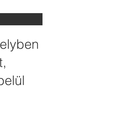
melyben
t,
belül