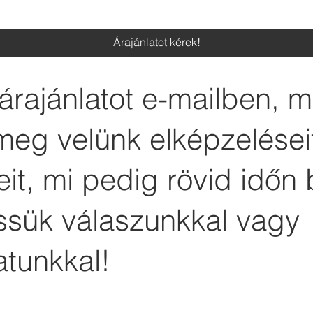
Árajánlatot kérek!
árajánlatot e-mailben, 
meg velünk elképzelései
it, mi pedig rövid időn 
essük válaszunkkal vagy
atunkkal!