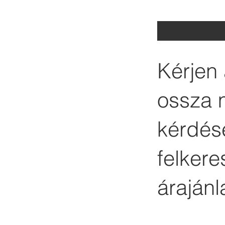
Kérjen 
ossza 
kérdése
felker
árajánl