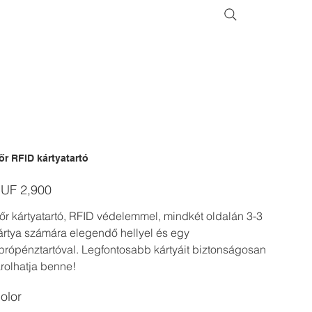
őr RFID kártyatartó
ice
UF 2,900
őr kártyatartó, RFID védelemmel, mindkét oldalán 3-3
ártya számára elegendő hellyel és egy
própénztartóval. Legfontosabb kártyáit biztonságosan
árolhatja benne!
olor