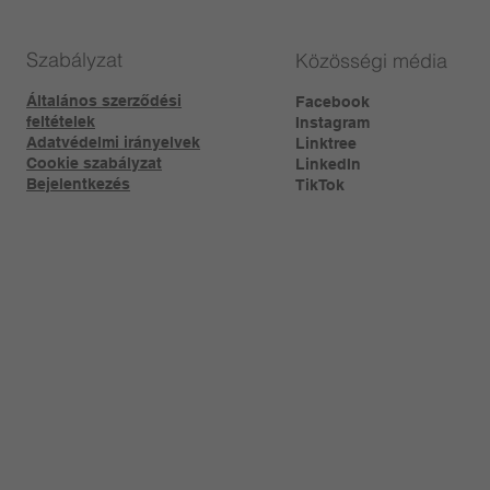
Szabályzat
Közösségi média
Általános szerződési
Facebook
feltételek
Instagram
Adatvédelmi irányelvek
Linktree​
Cookie szabályzat
LinkedIn
Bejelentkezés
TikTok