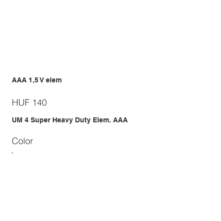
AAA 1,5 V elem
Price
HUF 140
UM 4 Super Heavy Duty Elem. AAA
Color