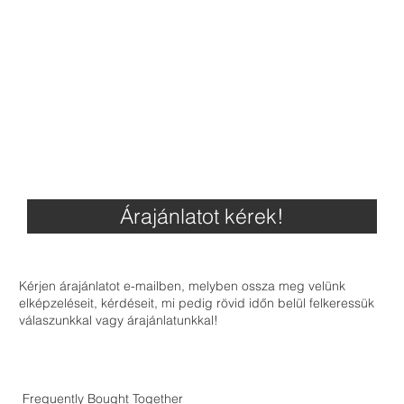
Árajánlatot kérek!
Kérjen árajánlatot e-mailben, melyben ossza meg velünk
elképzeléseit, kérdéseit, mi pedig rövid időn belül felkeressük
válaszunkkal vagy árajánlatunkkal!
Frequently Bought Together