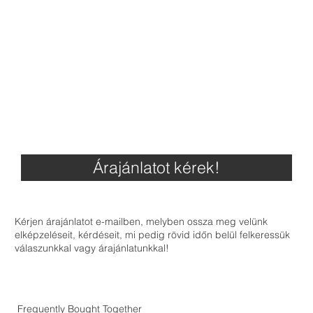
Árajánlatot kérek!
Kérjen árajánlatot e-mailben, melyben ossza meg velünk
elképzeléseit, kérdéseit, mi pedig rövid időn belül felkeressük
válaszunkkal vagy árajánlatunkkal!
Frequently Bought Together