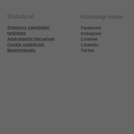
Szabályzat
Közösségi média
Általános szerződési
Facebook
feltételek
Instagram
Adatvédelmi irányelvek
Linktree​
Cookie szabályzat
LinkedIn
Bejelentkezés
TikTok