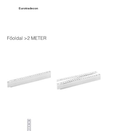
Eurotradecon
Főoldal
>
2 METER