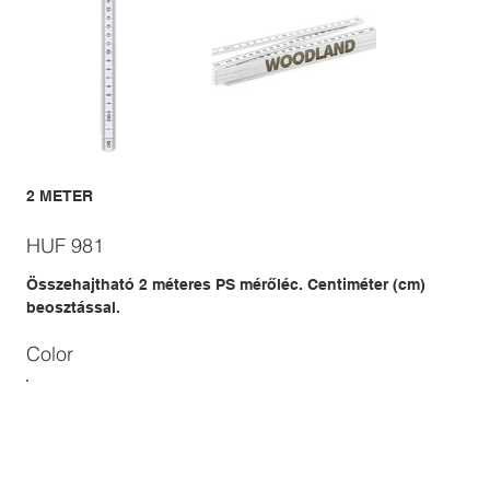
2 METER
Price
HUF 981
Összehajtható 2 méteres PS mérőléc. Centiméter (cm)
beosztással.
Color