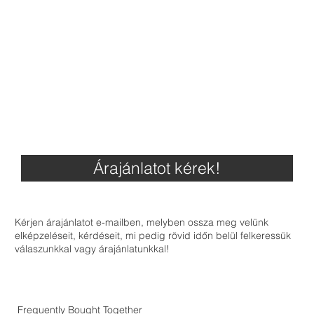
Árajánlatot kérek!
Kérjen árajánlatot e-mailben, melyben ossza meg velünk
elképzeléseit, kérdéseit, mi pedig rövid időn belül felkeressük
válaszunkkal vagy árajánlatunkkal!
Frequently Bought Together