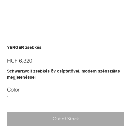
YERGER zsebkés
Price
HUF 6,320
Schwarzwolf zsebkés öv csíptetővel, modern szénszálas
megjelenéssel
Color
Out of Stock