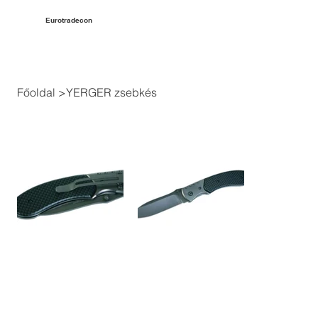
Eurotradecon
Főoldal
>
YERGER zsebkés