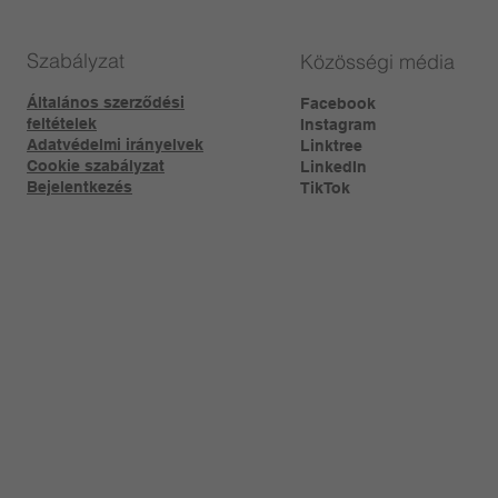
Szabályzat
Közösségi média
Általános szerződési
Facebook
feltételek
Instagram
Adatvédelmi irányelvek
Linktree​
Cookie szabályzat
LinkedIn
Bejelentkezés
TikTok