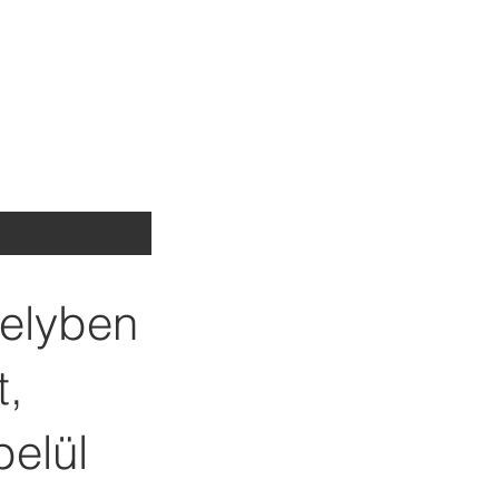
melyben
t,
belül