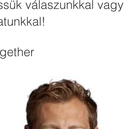
essük válaszunkkal vagy
atunkkal!
gether