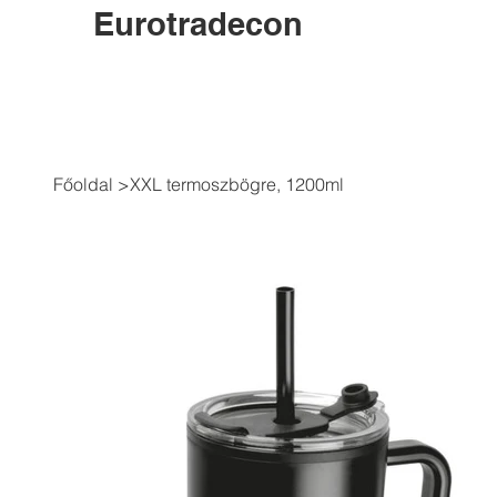
Eurotradecon
Főoldal
>
XXL termoszbögre, 1200ml