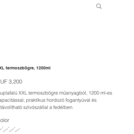
XL termoszbögre, 1200ml
ice
UF 3,200
uplafalú XXL termoszbögre műanyagból, 1200 ml-es
apacitással, praktikus hordozó fogantyúval és
ltávolítható szívószállal a fedélben.
olor