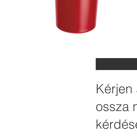
Kérjen 
ossza 
kérdése