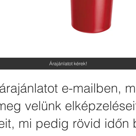
Árajánlatot kérek!
árajánlatot e-mailben, 
meg velünk elképzelései
it, mi pedig rövid időn 