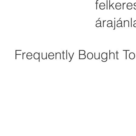
felker
árajánl
Frequently Bought To