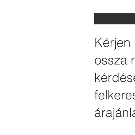
Kérjen 
ossza 
kérdése
felker
árajánl