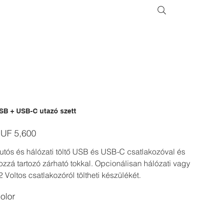
SB + USB-C utazó szett
ice
UF 5,600
utós és hálózati töltő USB és USB-C csatlakozóval és
ozzá tartozó zárható tokkal. Opcionálisan hálózati vagy
2 Voltos csatlakozóról töltheti készülékét.
olor