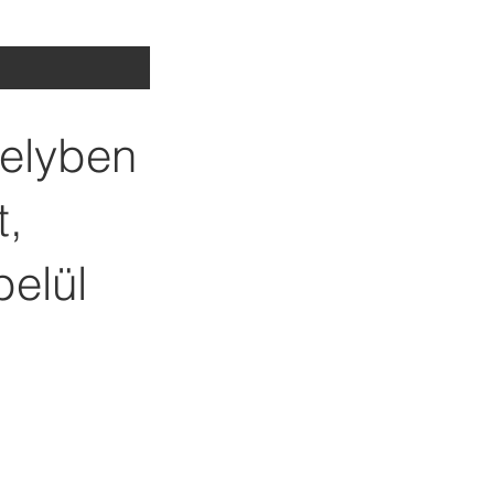
melyben
t,
belül