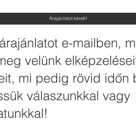
Árajánlatot kérek!
árajánlatot e-mailben, 
meg velünk elképzelései
it, mi pedig rövid időn 
essük válaszunkkal vagy
atunkkal!