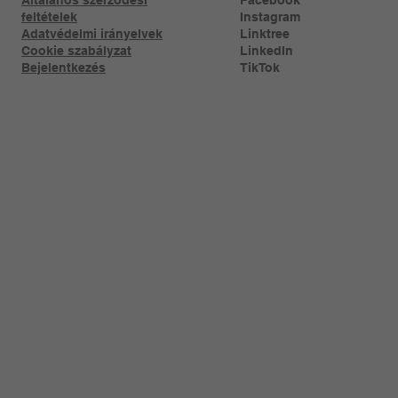
feltételek
Instagram
Adatvédelmi irányelvek
Linktree​
Cookie szabályzat
LinkedIn
Bejelentkezés
TikTok