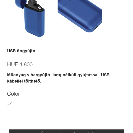
USB öngyújtó
Price
HUF 4,800
Műanyag vihargyújtó, láng nélküli gyújtással. USB
kábellel tölthető.
Color