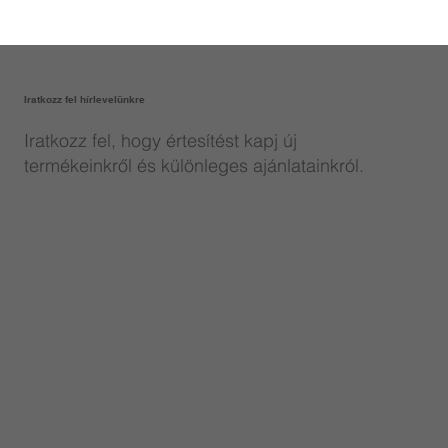
Iratkozz fel hírlevelünkre
Iratkozz fel, hogy értesítést kapj új
termékeinkről és különleges ajánlatainkról.