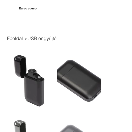
Eurotradecon
Főoldal
>
USB öngyújtó