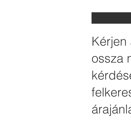
Kérjen 
ossza 
kérdése
felker
árajánl