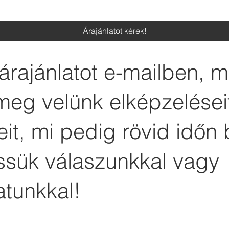
Árajánlatot kérek!
árajánlatot e-mailben, 
meg velünk elképzelései
it, mi pedig rövid időn 
essük válaszunkkal vagy
atunkkal!