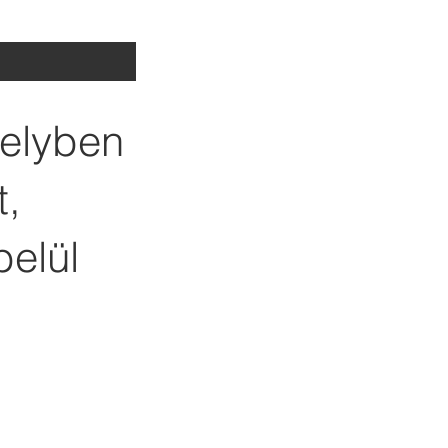
melyben
t,
belül