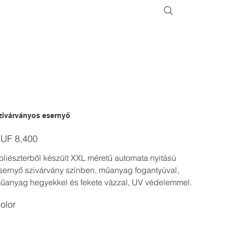
zivárványos esernyő
ice
UF 8,400
oliészterből készült XXL méretű automata nyitású
sernyő szivárvány színben, műanyag fogantyúval,
űanyag hegyekkel és fekete vázzal, UV védelemmel.
olor