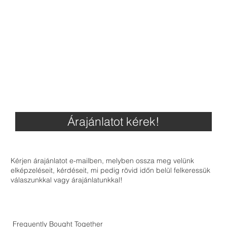
Árajánlatot kérek!
Kérjen árajánlatot e-mailben, melyben ossza meg velünk
elképzeléseit, kérdéseit, mi pedig rövid időn belül felkeressük
válaszunkkal vagy árajánlatunkkal!
Frequently Bought Together