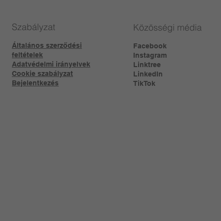
Szabályzat
Közösségi média
Általános szerződési
Facebook
feltételek
Instagram
Adatvédelmi irányelvek
Linktree​
Cookie szabályzat
LinkedIn
Bejelentkezés
TikTok