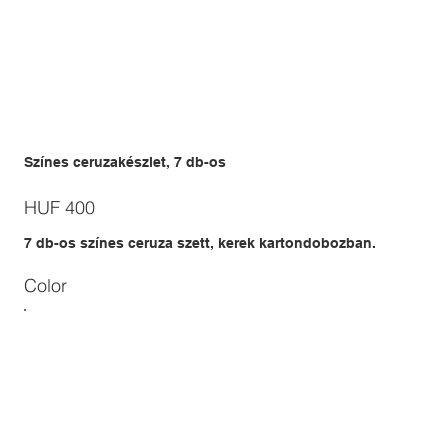
Színes ceruzakészlet, 7 db-os
Price
HUF 400
7 db-os színes ceruza szett, kerek kartondobozban.
Color