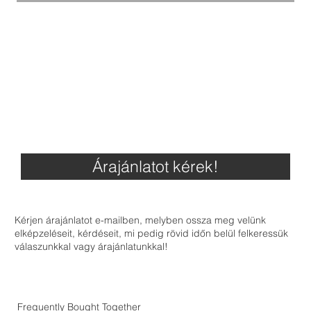
Árajánlatot kérek!
Kérjen árajánlatot e-mailben, melyben ossza meg velünk
elképzeléseit, kérdéseit, mi pedig rövid időn belül felkeressük
válaszunkkal vagy árajánlatunkkal!
Frequently Bought Together