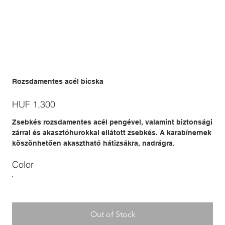
Rozsdamentes acél bicska
Price
HUF 1,300
Zsebkés rozsdamentes acél pengével, valamint biztonsági
zárral és akasztóhurokkal ellátott zsebkés. A karabínernek
köszönhetően akasztható hátizsákra, nadrágra.
Color
Out of Stock