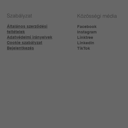
Szabályzat
Közösségi média
Általános szerződési
Facebook
feltételek
Instagram
Adatvédelmi irányelvek
Linktree​
Cookie szabályzat
LinkedIn
Bejelentkezés
TikTok