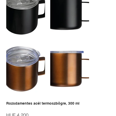
Rozsdamentes acél termoszbögre, 300 ml
Price
HUF 4,200