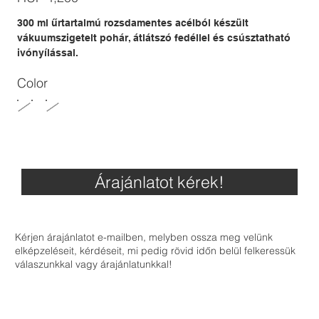
300 ml űrtartalmú rozsdamentes acélból készült
vákuumszigetelt pohár, átlátszó fedéllel és csúsztatható
ivónyílással.
Color
Árajánlatot kérek!
Kérjen árajánlatot e-mailben, melyben ossza meg velünk
elképzeléseit, kérdéseit, mi pedig rövid időn belül felkeressük
válaszunkkal vagy árajánlatunkkal!