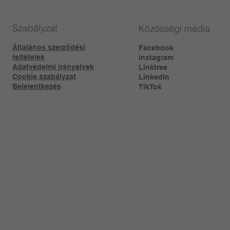
Szabályzat
Közösségi média
Általános szerződési
Facebook
feltételek
Instagram
Adatvédelmi irányelvek
Linktree​
Cookie szabályzat
LinkedIn
Bejelentkezés
TikTok