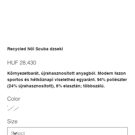
Recycled Női Scuba dzseki
Price
HUF 28,430
Környezetbarát, újrahasznosított anyagból. Modern fazon
sportos és hétköznapi viselethez egyaránt. 94% poliészter
(24% újrahasznosított), 6% elasztán; többszálú.
Color
Size