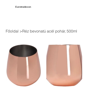
Eurotradecon
Főoldal
>
Réz bevonatú acél pohár, 500ml