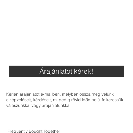
Árajánlatot kérek!
Kérjen árajánlatot e-mailben, melyben ossza meg velünk
elképzeléseit, kérdéseit, mi pedig rövid időn belül felkeressük
válaszunkkal vagy árajánlatunkkal!
Frequently Bought Together