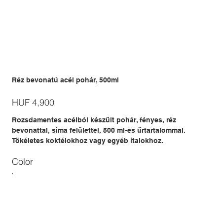
Réz bevonatú acél pohár, 500ml
Price
HUF 4,900
Rozsdamentes acélból készült pohár, fényes, réz
bevonattal, sima felülettel, 500 ml-es űrtartalommal.
Tökéletes koktélokhoz vagy egyéb italokhoz.
Color