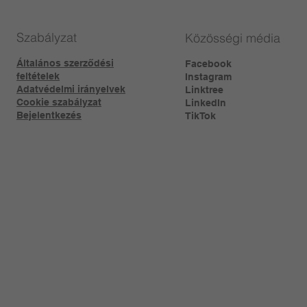
Szabályzat
Közösségi média
Általános szerződési
Facebook
feltételek
Instagram
Adatvédelmi irányelvek
Linktree​
Cookie szabályzat
LinkedIn
Bejelentkezés
TikTok