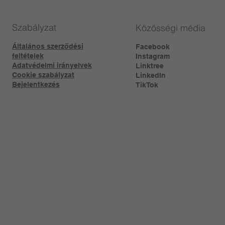
Szabályzat
Közösségi média
Általános szerződési
Facebook
feltételek
Instagram
Adatvédelmi irányelvek
Linktree​
Cookie szabályzat
LinkedIn
Bejelentkezés
TikTok