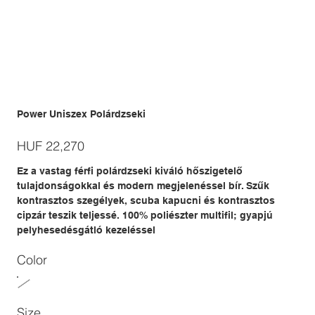
Power Uniszex Polárdzseki
Price
HUF 22,270
Ez a vastag férfi polárdzseki kiváló hőszigetelő
tulajdonságokkal és modern megjelenéssel bír. Szűk
kontrasztos szegélyek, scuba kapucni és kontrasztos
cipzár teszik teljessé. 100% poliészter multifil; gyapjú
pelyhesedésgátló kezeléssel
Color
Size