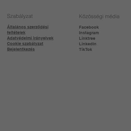
Szabályzat
Közösségi média
Általános szerződési
Facebook
feltételek
Instagram
Adatvédelmi irányelvek
Linktree​
Cookie szabályzat
LinkedIn
Bejelentkezés
TikTok