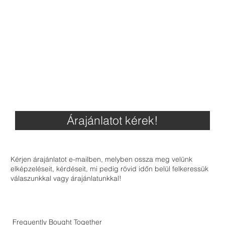
Árajánlatot kérek!
Kérjen árajánlatot e-mailben, melyben ossza meg velünk
elképzeléseit, kérdéseit, mi pedig rövid időn belül felkeressük
válaszunkkal vagy árajánlatunkkal!
Frequently Bought Together