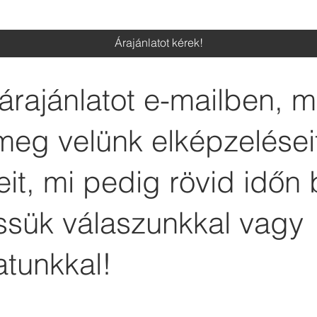
Árajánlatot kérek!
árajánlatot e-mailben, 
meg velünk elképzelései
it, mi pedig rövid időn 
essük válaszunkkal vagy
atunkkal!