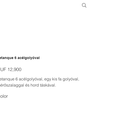
etanque 6 acélgolyóval
ice
UF 12,900
etanque 6 acélgolyóval, egy kis fa golyóval,
érőszalaggal és hord táskával.
olor