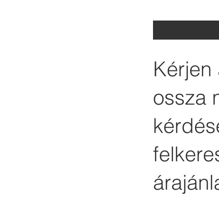
Kérjen 
ossza 
kérdése
felker
árajánl