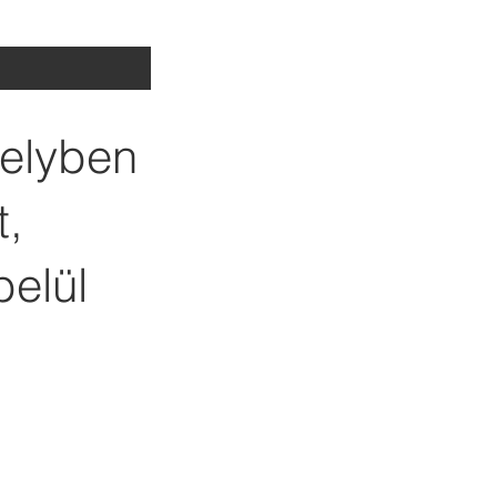
melyben
t,
belül