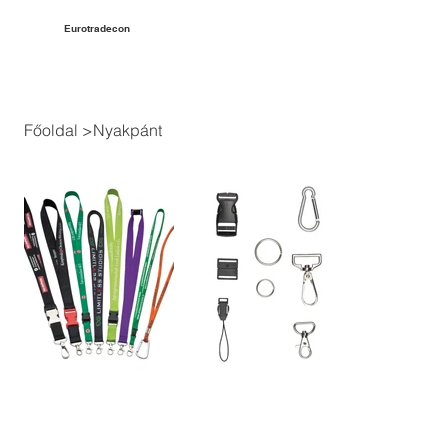
Eurotradecon
Főoldal
>
Nyakpánt