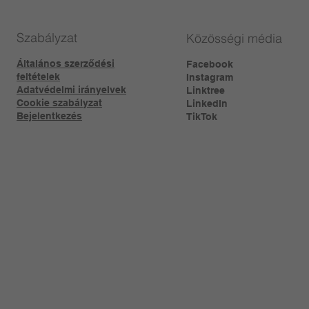
Szabályzat
Közösségi média
Általános szerződési
Facebook
feltételek
Instagram
Adatvédelmi irányelvek
Linktree​
Cookie szabályzat
LinkedIn
Bejelentkezés
TikTok