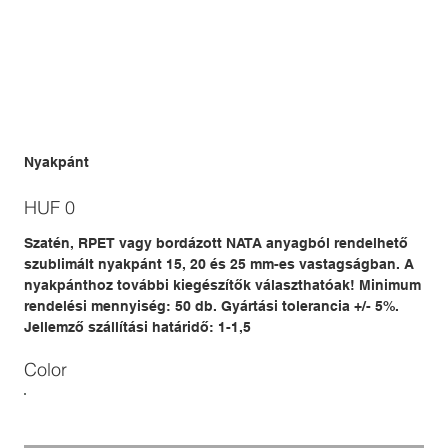
Nyakpánt
Price
HUF 0
Szatén, RPET vagy bordázott NATA anyagból rendelhető
szublimált nyakpánt 15, 20 és 25 mm-es vastagságban. A
nyakpánthoz további kiegészítők választhatóak! Minimum
rendelési mennyiség: 50 db. Gyártási tolerancia +/- 5%.
Jellemző szállítási határidő: 1-1,5
Color