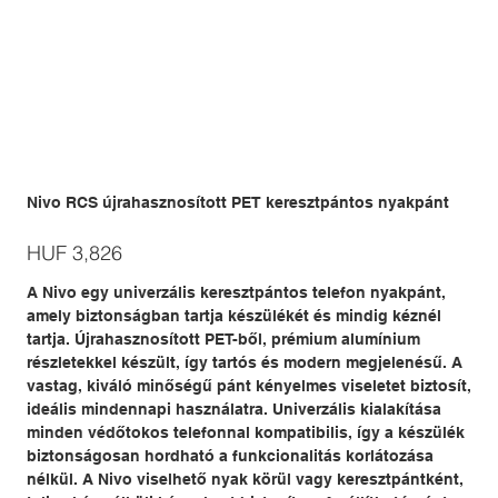
Nivo RCS újrahasznosított PET keresztpántos nyakpánt
Price
HUF 3,826
A Nivo egy univerzális keresztpántos telefon nyakpánt,
amely biztonságban tartja készülékét és mindig kéznél
tartja. Újrahasznosított PET-ből, prémium alumínium
részletekkel készült, így tartós és modern megjelenésű. A
vastag, kiváló minőségű pánt kényelmes viseletet biztosít,
ideális mindennapi használatra. Univerzális kialakítása
minden védőtokos telefonnal kompatibilis, így a készülék
biztonságosan hordható a funkcionalitás korlátozása
nélkül. A Nivo viselhető nyak körül vagy keresztpántként,