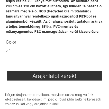
teljes kéz nélküli kényelmet biztosítva. Az állítható pánt
200 cm és 120 cm között állítható, így minden felhasználó
számára megfelelő. RCS (Recycled Claim Standard)
tanúsítvánnyal rendelkező újrahasznosított PET-ből és
alumíniumból készült. Az újrahasznosított tartalom aránya
a teljes terméktömeg 18%-a. PVC-mentes és
műanyagmentes FSC csomagolásban kerül kiszerelésre.
Color
Árajánlatot kérek!
Kérjen árajánlatot e-mailben, melyben ossza meg velünk
elképzeléseit, kérdéseit, mi pedig rövid időn belül felkeressük
válaszunkkal vagy árajánlatunkkal!