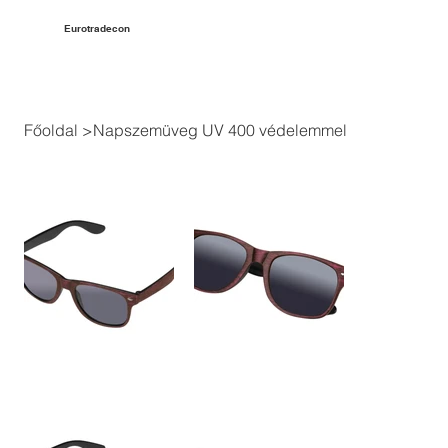
Eurotradecon
Főoldal
>
Napszemüveg UV 400 védelemmel