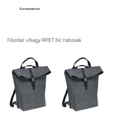
Eurotradecon
Főoldal
>
Nagy RPET filc hátizsák