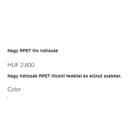
Nagy RPET filc hátizsák
Price
HUF 2,600
Nagy hátizsák RPET filcből fedéllel és elülső zsebbel.
Color