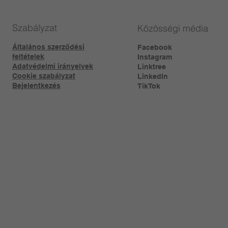
Szabályzat
Közösségi média
Általános szerződési
Facebook
feltételek
Instagram
Adatvédelmi irányelvek
Linktree​
Cookie szabályzat
LinkedIn
Bejelentkezés
TikTok