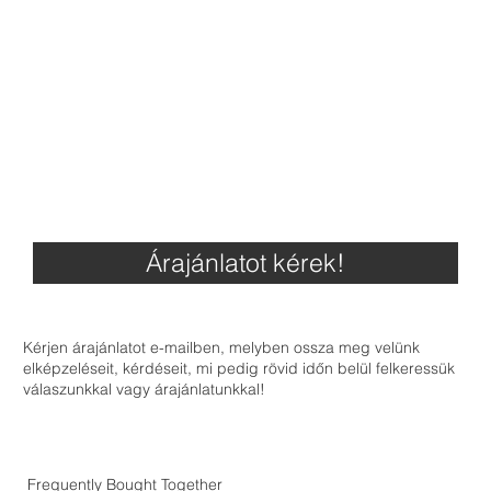
Árajánlatot kérek!
Kérjen árajánlatot e-mailben, melyben ossza meg velünk
elképzeléseit, kérdéseit, mi pedig rövid időn belül felkeressük
válaszunkkal vagy árajánlatunkkal!
Frequently Bought Together