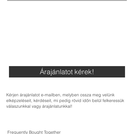
Árajánlatot kérek!
Kérjen árajánlatot e-mailben, melyben ossza meg velünk
elképzeléseit, kérdéseit, mi pedig rövid időn belül felkeressük
válaszunkkal vagy árajánlatunkkal!
Frequently Bought Together