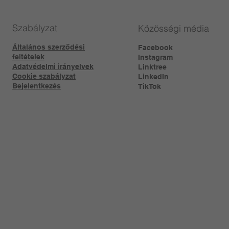
Szabályzat
Közösségi média
Általános szerződési
Facebook
feltételek
Instagram
Adatvédelmi irányelvek
Linktree​
Cookie szabályzat
LinkedIn
Bejelentkezés
TikTok