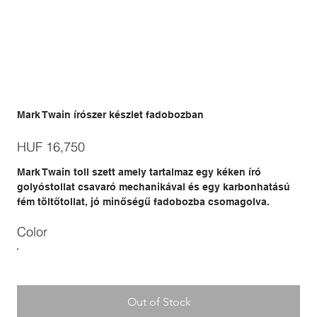
Mark Twain írószer készlet fadobozban
Price
HUF 16,750
Mark Twain toll szett amely tartalmaz egy kéken író
golyóstollat csavaró mechanikával és egy karbonhatású
fém töltőtollat, jó minőségű fadobozba csomagolva.
Color
Out of Stock