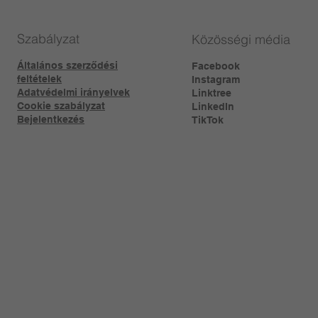
Szabályzat
Közösségi média
Általános szerződési
Facebook
feltételek
Instagram
Adatvédelmi irányelvek
Linktree​
Cookie szabályzat
LinkedIn
Bejelentkezés
TikTok