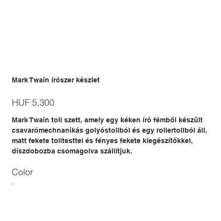
Mark Twain írószer készlet
Price
HUF 5,300
Mark Twain toll szett, amely egy kéken író fémből készült
csavarómechnanikás golyóstollból és egy rollertollból áll,
matt fekete tolltesttel és fényes fekete kiegészítőkkel,
díszdobozba csomagolva szállítjuk.
Color