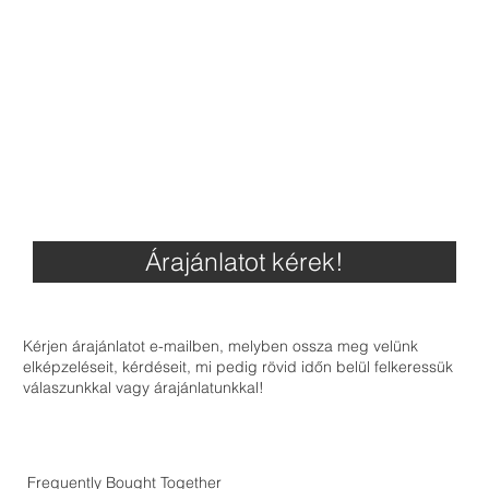
Árajánlatot kérek!
Kérjen árajánlatot e-mailben, melyben ossza meg velünk
elképzeléseit, kérdéseit, mi pedig rövid időn belül felkeressük
válaszunkkal vagy árajánlatunkkal!
Frequently Bought Together