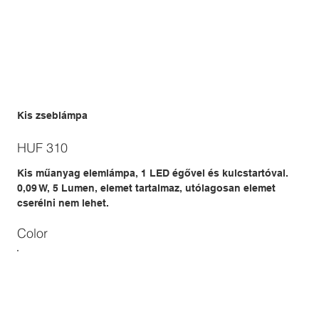
Kis zseblámpa
Price
HUF 310
Kis műanyag elemlámpa, 1 LED égővel és kulcstartóval.
0,09 W, 5 Lumen, elemet tartalmaz, utólagosan elemet
cserélni nem lehet.
Color