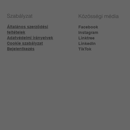
Szabályzat
Közösségi média
Általános szerződési
Facebook
feltételek
Instagram
Adatvédelmi irányelvek
Linktree​
Cookie szabályzat
LinkedIn
Bejelentkezés
TikTok