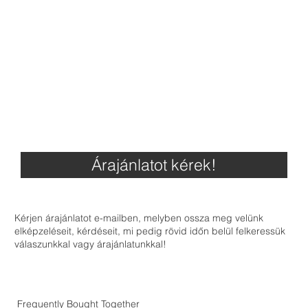
Árajánlatot kérek!
Kérjen árajánlatot e-mailben, melyben ossza meg velünk
elképzeléseit, kérdéseit, mi pedig rövid időn belül felkeressük
válaszunkkal vagy árajánlatunkkal!
Frequently Bought Together