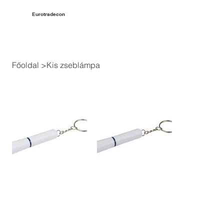
Eurotradecon
Főoldal
>
Kis zseblámpa