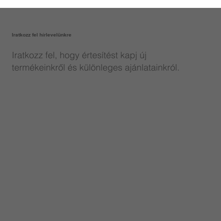
Iratkozz fel hírlevelünkre
Iratkozz fel, hogy értesítést kapj új
termékeinkről és különleges ajánlatainkról.