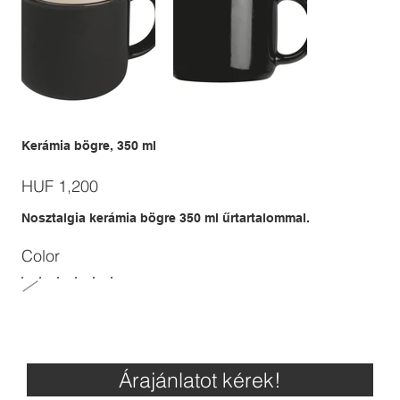
Kerámia bögre, 350 ml
Price
HUF 1,200
Nosztalgia kerámia bögre 350 ml űrtartalommal.
Color
Árajánlatot kérek!