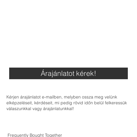
Árajánlatot kérek!
Kérjen árajánlatot e-mailben, melyben ossza meg velünk
elképzeléseit, kérdéseit, mi pedig rövid időn belül felkeressük
válaszunkkal vagy árajánlatunkkal!
Frequently Bought Together