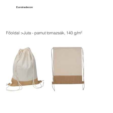
Eurotradecon
Főoldal
>
Juta - pamut tornazsák, 140 g/m²