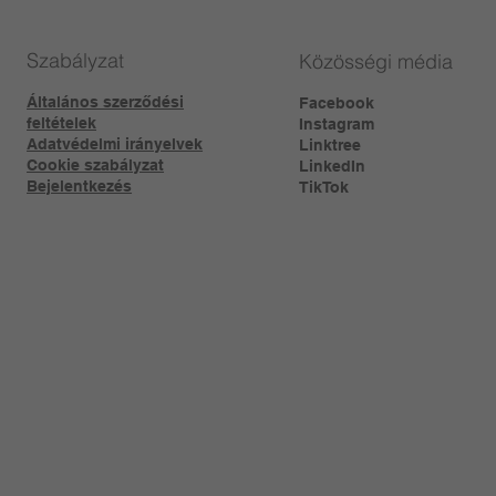
Szabályzat
Közösségi média
Általános szerződési
Facebook
feltételek
Instagram
Adatvédelmi irányelvek
Linktree​
Cookie szabályzat
LinkedIn
Bejelentkezés
TikTok