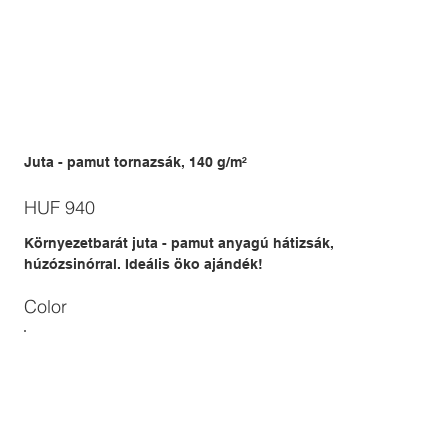
Juta - pamut tornazsák, 140 g/m²
Price
HUF 940
Környezetbarát juta - pamut anyagú hátizsák,
húzózsinórral. Ideális öko ajándék!
Color