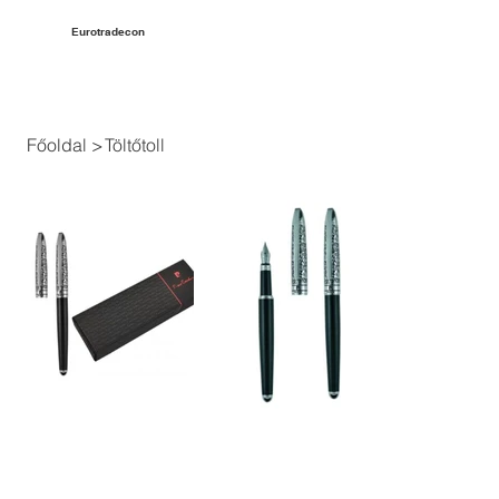
Eurotradecon
Főoldal
>
Töltőtoll