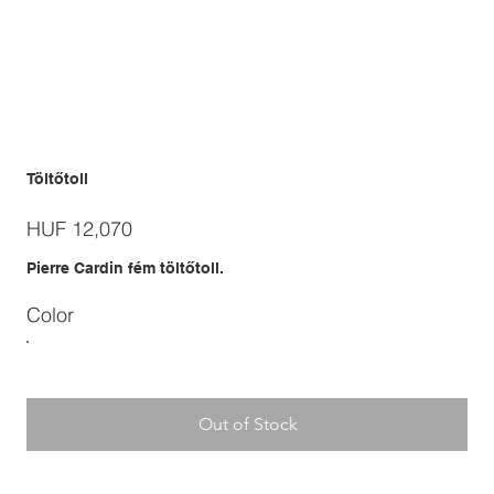
Töltőtoll
Price
HUF 12,070
Pierre Cardin fém töltőtoll.
Color
Out of Stock