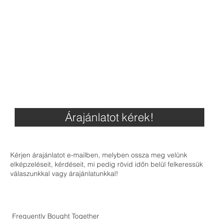
Árajánlatot kérek!
Kérjen árajánlatot e-mailben, melyben ossza meg velünk
elképzeléseit, kérdéseit, mi pedig rövid időn belül felkeressük
válaszunkkal vagy árajánlatunkkal!
Frequently Bought Together