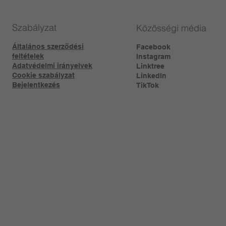
Szabályzat
Közösségi média
Általános szerződési
Facebook
feltételek
Instagram
Adatvédelmi irányelvek
Linktree​
Cookie szabályzat
LinkedIn
Bejelentkezés
TikTok