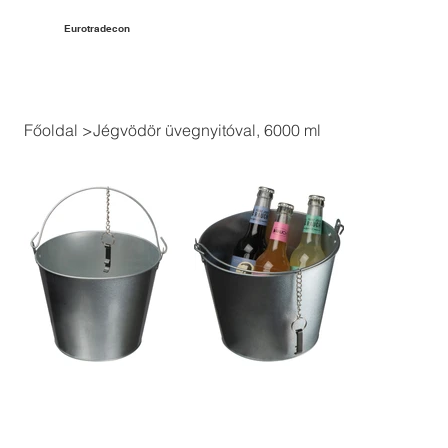
Eurotradecon
Főoldal
>
Jégvödör üvegnyitóval, 6000 ml