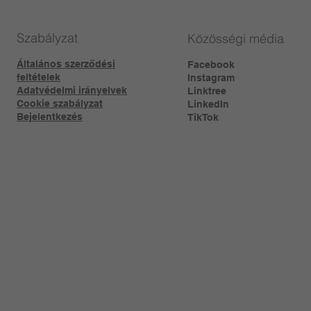
Szabályzat
Közösségi média
Általános szerződési
Facebook
feltételek
Instagram
Adatvédelmi irányelvek
Linktree​
Cookie szabályzat
LinkedIn
Bejelentkezés
TikTok