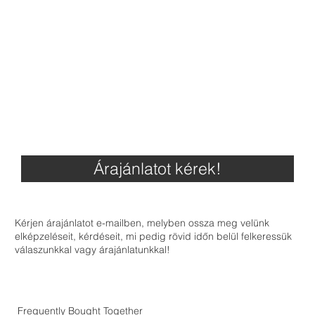
Árajánlatot kérek!
Kérjen árajánlatot e-mailben, melyben ossza meg velünk
elképzeléseit, kérdéseit, mi pedig rövid időn belül felkeressük
válaszunkkal vagy árajánlatunkkal!
Frequently Bought Together