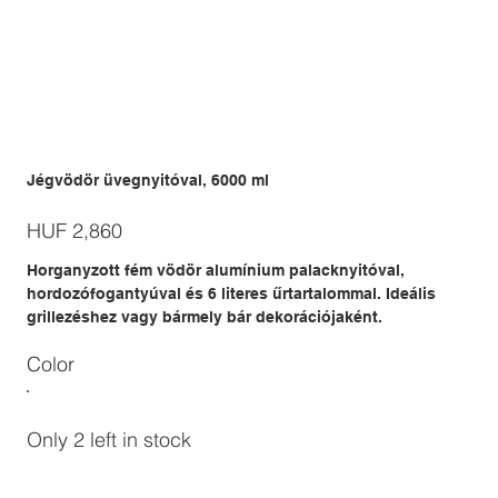
Jégvödör üvegnyitóval, 6000 ml
Price
HUF 2,860
Horganyzott fém vödör alumínium palacknyitóval,
hordozófogantyúval és 6 literes űrtartalommal. Ideális
grillezéshez vagy bármely bár dekorációjaként.
Color
Only 2 left in stock