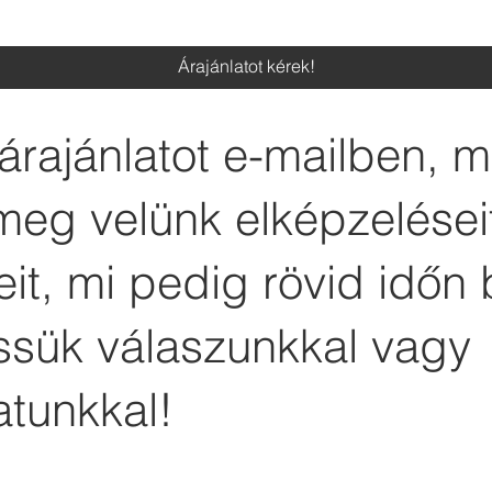
Árajánlatot kérek!
árajánlatot e-mailben, 
meg velünk elképzelései
it, mi pedig rövid időn 
essük válaszunkkal vagy
atunkkal!