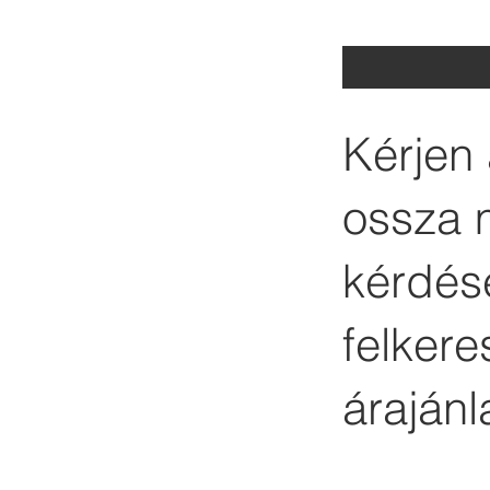
Kérjen 
ossza 
kérdése
felker
árajánl