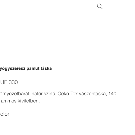
yógyszerész pamut táska
ice
UF 330
örnyezetbarát, natúr színű, Oeko-Tex vászontáska, 140
rammos kivitelben.
olor