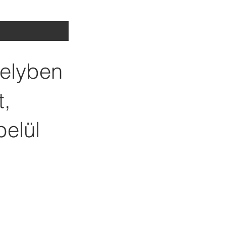
melyben
t,
belül