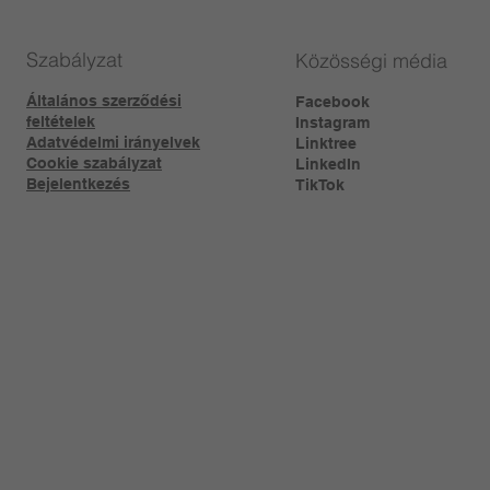
Szabályzat
Közösségi média
Általános szerződési
Facebook
feltételek
Instagram
Adatvédelmi irányelvek
Linktree​
Cookie szabályzat
LinkedIn
Bejelentkezés
TikTok