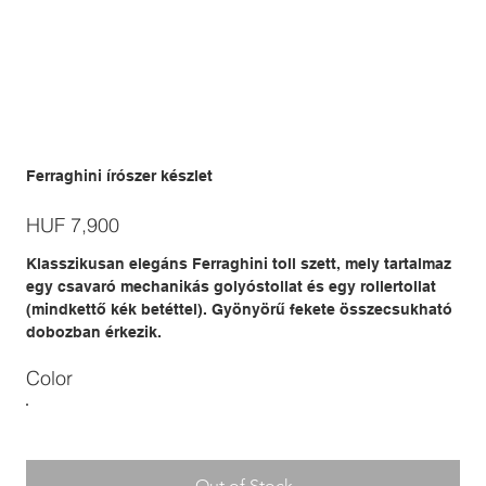
Ferraghini írószer készlet
Price
HUF 7,900
Klasszikusan elegáns Ferraghini toll szett, mely tartalmaz
egy csavaró mechanikás golyóstollat és egy rollertollat
(mindkettő kék betéttel). Gyönyörű fekete összecsukható
dobozban érkezik.
Color
Out of Stock