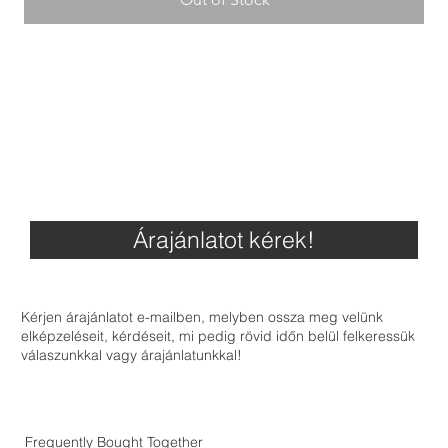
Árajánlatot kérek!
Kérjen árajánlatot e-mailben, melyben ossza meg velünk
elképzeléseit, kérdéseit, mi pedig rövid időn belül felkeressük
válaszunkkal vagy árajánlatunkkal!
Frequently Bought Together