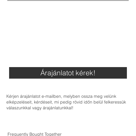
Árajánlatot kérek!
Kérjen árajánlatot e-mailben, melyben ossza meg velünk
elképzeléseit, kérdéseit, mi pedig rövid időn belül felkeressük
válaszunkkal vagy árajánlatunkkal!
Frequently Bought Together