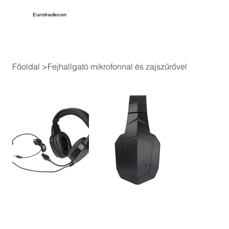
Eurotradecon
Főoldal
>
Fejhallgató mikrofonnal és zajszűrővel