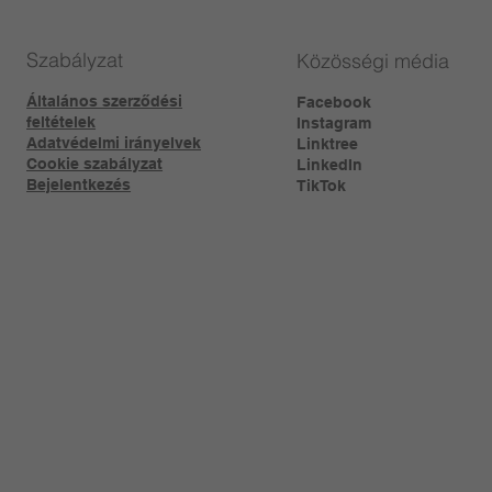
Szabályzat
Közösségi média
Általános szerződési
Facebook
feltételek
Instagram
Adatvédelmi irányelvek
Linktree​
Cookie szabályzat
LinkedIn
Bejelentkezés
TikTok