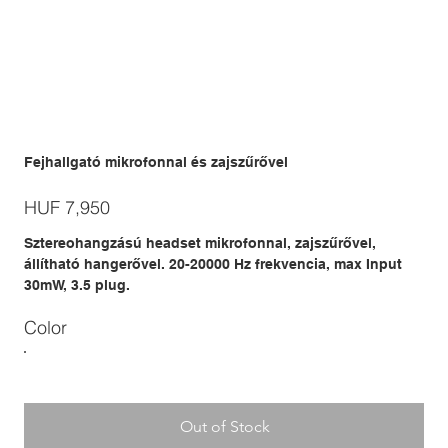
Fejhallgató mikrofonnal és zajszűrővel
Price
HUF 7,950
Sztereohangzású headset mikrofonnal, zajszűrővel,
állítható hangerővel. 20-20000 Hz frekvencia, max Input
30mW, 3.5 plug.
Color
Out of Stock