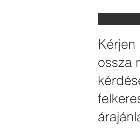
Kérjen 
ossza 
kérdése
felker
árajánl