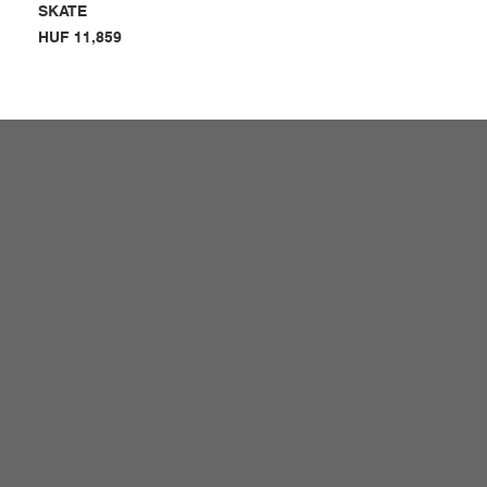
SKATE
Price
HUF 11,859