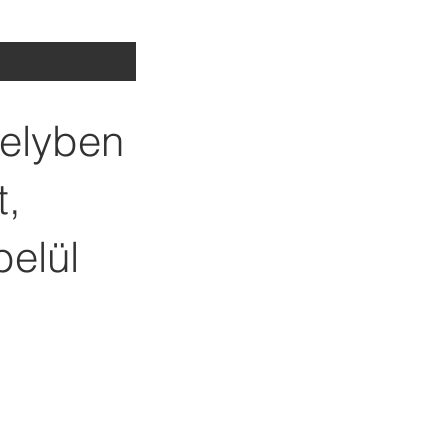
melyben
t,
belül