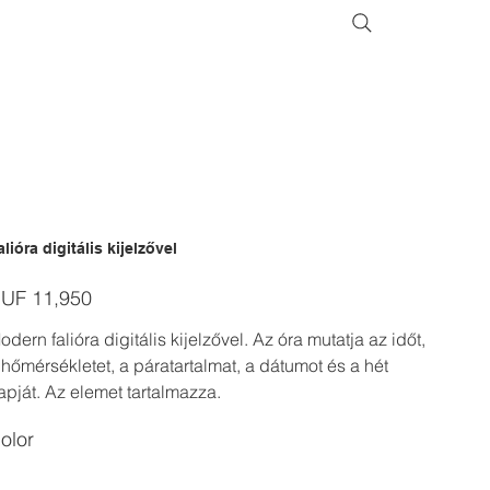
alióra digitális kijelzővel
ice
UF 11,950
odern falióra digitális kijelzővel. Az óra mutatja az időt,
 hőmérsékletet, a páratartalmat, a dátumot és a hét
apját. Az elemet tartalmazza.
olor