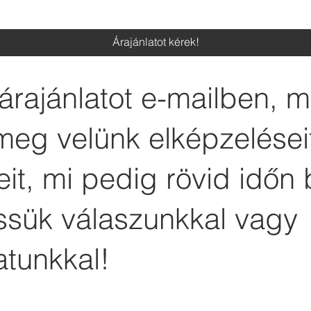
Árajánlatot kérek!
árajánlatot e-mailben, 
meg velünk elképzelései
it, mi pedig rövid időn 
essük válaszunkkal vagy
atunkkal!